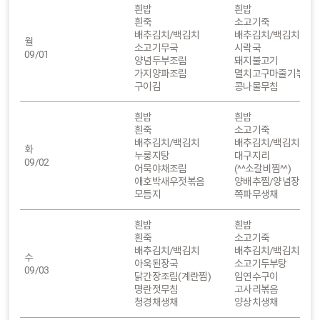
흰밥
흰밥
흰죽
소고기죽
배추김치/백김치
배추김치/백김치
월
소고기무국
시락국
09/01
양념두부조림
돼지불고기
가지양파조림
멸치고구마줄기볶음
구이김
콩나물무침
흰밥
흰밥
흰죽
소고기죽
배추김치/백김치
배추김치/백김치
화
누룽지탕
대구지리
09/02
어묵야채조림
(^^소갈비찜^^)
애호박새우젓볶음
양배추찜/양념장
모듬지
쪽파무생채
흰밥
흰밥
흰죽
소고기죽
배추김치/백김치
배추김치/백김치
수
아욱된장국
소고기두부탕
09/03
닭간장조림(계란찜)
임연수구이
명란젓무침
고사리볶음
청경채생채
양상치생채