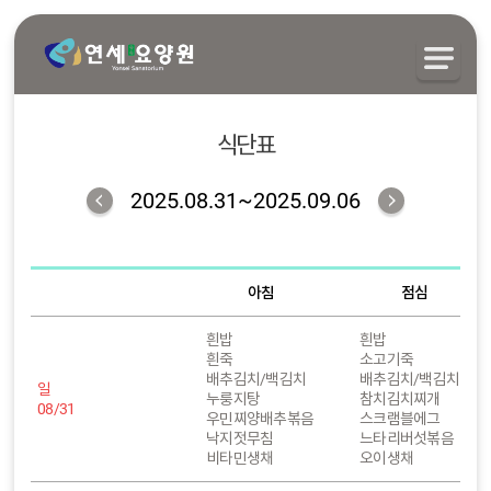
식단표
2025.08.31~2025.09.06
아침
점심
흰밥
흰밥
흰죽
소고기죽
배추김치/백김치
배추김치/백김치
일
누룽지탕
참치김치찌개
08/31
우민찌양배추볶음
스크램블에그
낙지젓무침
느타리버섯볶음
비타민생채
오이생채