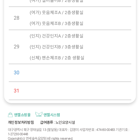
(여가) 실버놀이B / 2층생활실
(여가) 웃음체조A / 2층생활실
28
(여가) 웃음체조B / 3층생활실
(인지) 건강인지A / 2층생활실
29
(인지) 건강인지B / 3층생활실
(신체) 맨손체조B / 2층 생활실
30
31
엔젤쇼핑몰
엔젤시스템
개인정보처리방침
급여종류
: 노인요양시설
대구광역시 북구 장태실길 13 (팔달동) 대표자 : 김영미 사업자번호 : 474-80-00483 기관기호 :
1-27230-00448
Copyright(c) 연세숲속요양원 All rights reserved.