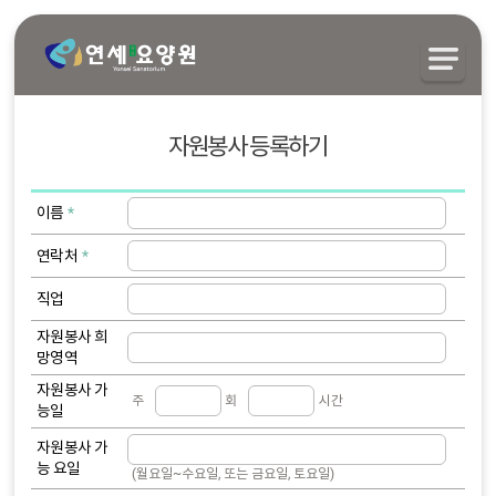
자원봉사 등록하기
이름
연락처
직업
자원봉사
희
망영역
자원봉사
가
주
회
시간
능일
자원봉사
가
능 요일
(월요일~수요일, 또는 금요일, 토요일)