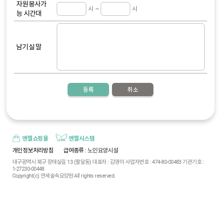
자원봉사
가
시 ~
시
능 시간대
남기실 말
등록
취소
엔젤쇼핑몰
엔젤시스템
개인정보처리방침
급여종류
: 노인요양시설
대구광역시 북구 장태실길 13 (팔달동) 대표자 : 김영미 사업자번호 : 474-80-00483 기관기호 :
1-27230-00448
Copyright(c) 연세숲속요양원 All rights reserved.